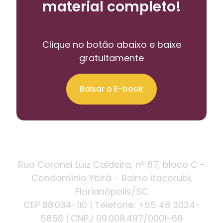
material completo!
Clique no botão abaixo e baixe
gratuitamente
Baixar o E-book
Rua Coronel Luiz Caldeira, nº 67, bloco C -
Condomínio Ybirá
- Bairro Itacorubi,
Florianópolis/SC
CEP 88.034-110 | Telefone: +55 48 3024-
5858 | CNPJ 09.008.497/0001-69